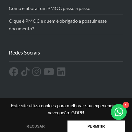
Como elaborar um PMOC passo a passo
O que é PMOC e quem é obrigado a possuir esse
documento?
Redes Sociais
1
Este site utiliza cookies para melhorar sua experiência de
navegação.
GDPR
Todos os direitos reservados a Online OS ® Sistema de
Gestão e Ordens de Serviço Online. CNPJ
RECUSAR
PERMITIR
34.064.377/0001-26