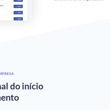
EMPRESA
al do início
mento