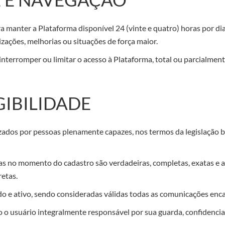
manter a Plataforma disponível 24 (vinte e quatro) horas por dia,
zações, melhorias ou situações de força maior.
nterromper ou limitar o acesso à Plataforma, total ou parcialment
GIBILIDADE
zados por pessoas plenamente capazes, nos termos da legislação br
as no momento do cadastro são verdadeiras, completas, exatas e at
retas.
ido e ativo, sendo consideradas válidas todas as comunicações en
do o usuário integralmente responsável por sua guarda, confidencial