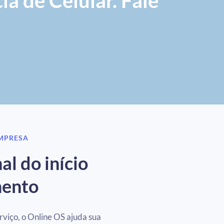
ia de Celular. Fale
EMPRESA
al do início
mento
erviço, o Online OS ajuda sua