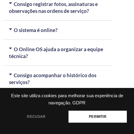
Consigo registrar fotos, assinaturas e
observações nas ordens de serviço?
O sistema é online?
O Online OS ajuda a organizar a equipe
técnica?
Consigo acompanhar o histórico dos
serviços?
Este site utiliza cookies para melhorar sua experiência de
Como posso conhecer a plataforma?
navegação.
GDPR
RECUSAR
PERMITIR