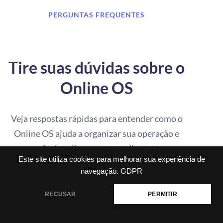
PERGUNTAS FREQUENTES
Tire suas dúvidas sobre o
Online OS
Veja respostas rápidas para entender como o
Online OS ajuda a organizar sua operação e
profissionalizar seus atendimentos.
Este site utiliza cookies para melhorar sua experiência de
navegação.
GDPR
RECUSAR
PERMITIR
O que é o Online OS?