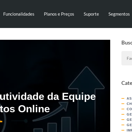
Funcionalidades
Planos e Preços
Suporte
Segmentos
Bus
Cate
tividade da Equipe
AS
CH
os Online
CO
GE
GE
GE
IM