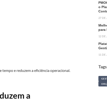
PMOC
o Pl
Cont
27 DE
Melh
para
12 DE
Plat
Gest
11 DE
Tags
 tempo e reduzem a eficiência operacional.
GES
OR
reduzem a