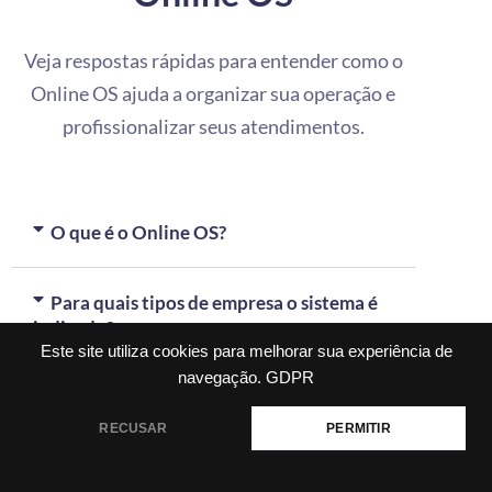
Veja respostas rápidas para entender como o
Online OS ajuda a organizar sua operação e
profissionalizar seus atendimentos.
O que é o Online OS?
Para quais tipos de empresa o sistema é
indicado?
Este site utiliza cookies para melhorar sua experiência de
navegação.
GDPR
Consigo registrar fotos, assinaturas e
observações nas ordens de serviço?
RECUSAR
PERMITIR