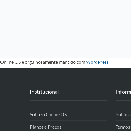
Online OS é orgulhosamente mantido com
WordPress
Institucional
Inform
Sobre o Online OS
Polític
Planos e Preços
Termos