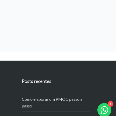
Posts recentes
Como elaborar um PMOC passo a
1
passo