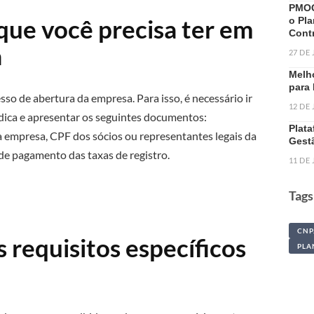
PMOC
que você precisa ter em
o Pl
Cont
a
27 DE
Melh
para
so de abertura da empresa. Para isso, é necessário ir
12 DE
dica e apresentar os seguintes documentos:
Plat
 empresa, CPF dos sócios ou representantes legais da
Gest
e pagamento das taxas de registro.
11 DE
Tags
CNP
s requisitos específicos
PLA