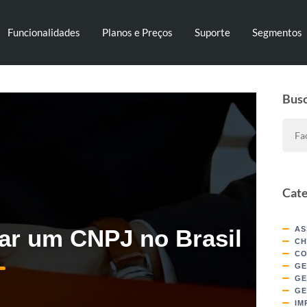
Funcionalidades
Planos e Preços
Suporte
Segmentos
Bus
Cate
ar um CNPJ no Brasil
AS
CH
CO
GE
GE
GE
IM