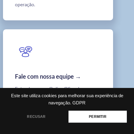
operação.
Fale com nossa equipe →
Entenda como o Online OS pode se
Este site utiliza cookies para melhorar sua experiência de
adaptar ao seu processo e ajudar sua
navegação.
GDPR
empresa a ganhar mais controle.
RECUSAR
PERMITIR