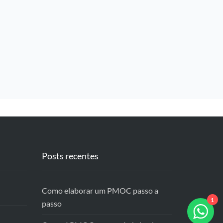
Posts recentes
Como elaborar um PMOC passo a
1
passo