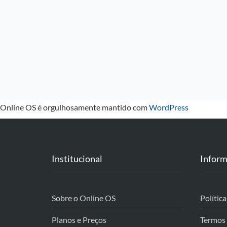
Online OS é orgulhosamente mantido com
WordPress
Institucional
Inform
Sobre o Online OS
Polític
Planos e Preços
Termos